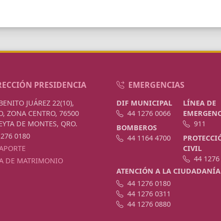
RECCIÓN PRESIDENCIA
EMERGENCIAS
BENITO JUÁREZ 22(10),
DIF MUNICIPAL
LÍNEA DE
, ZONA CENTRO, 76500
44 1276 0066
EMERGENC
EYTA DE MONTES, QRO.
911
BOMBEROS
1276 0180
44 1164 4700
PROTECCI
APORTE
CIVIL
44 1276
A DE MATRIMONIO
ATENCIÓN A LA CIUDADANÍA
44 1276 0180
44 1276 0311
44 1276 0880